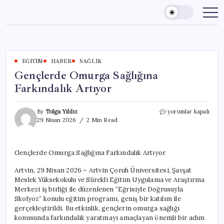
Skip
to
content
EĞITIM
HABER
SAĞLIK
Gençlerde Omurga Sağlığına
Farkındalık Artıyor
Gençlerde
By
Tolga Yıldız
yorumlar kapalı
Omurga
29 Nisan 2026
2 Min Read
Sağlığına
Farkındalık
Artıyor
Gençlerde Omurga Sağlığına Farkındalık Artıyor
için
Artvin, 29 Nisan 2026 – Artvin Çoruh Üniversitesi, Şavşat
Meslek Yüksekokulu ve Sürekli Eğitim Uygulama ve Araştırma
Merkezi iş birliği ile düzenlenen “Eğrisiyle Doğrusuyla
Skolyoz” konulu eğitim programı, geniş bir katılım ile
gerçekleştirildi. Bu etkinlik, gençlerin omurga sağlığı
konusunda farkındalık yaratmayı amaçlayan önemli bir adım