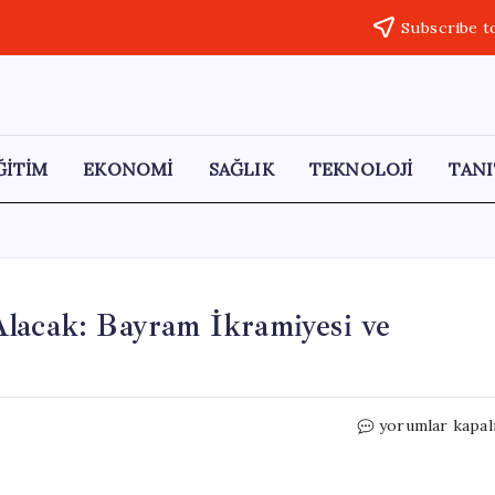
Subscribe t
ĞİTİM
EKONOMİ
SAĞLIK
TEKNOLOJİ
TANI
Alacak: Bayram İkramiyesi ve
Emekliler
yorumlar kapal
Mayıs’ta
İki
Ödeme