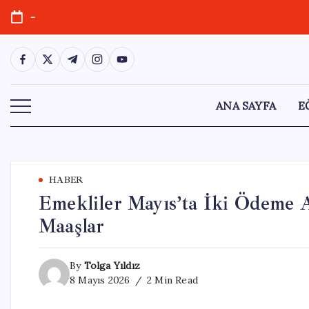
Skip
-
to
content
https://www.facebook.com/
https://twitter.com/
https://t.me/
https://www.instagram.com/
https://youtube.com/
ANA SAYFA
E
HABER
Emekliler Mayıs’ta İki Ödeme 
Maaşlar
By
Tolga Yıldız
8 Mayıs 2026
2 Min Read