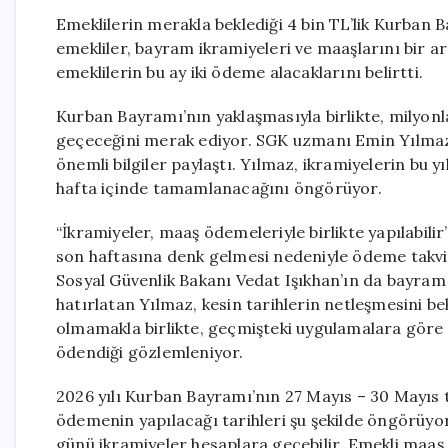
Emeklilerin merakla beklediği 4 bin TL’lik Kurban B
emekliler, bayram ikramiyeleri ve maaşlarını bir 
emeklilerin bu ay iki ödeme alacaklarını belirtti.
Kurban Bayramı’nın yaklaşmasıyla birlikte, milyo
geçeceğini merak ediyor. SGK uzmanı Emin Yılmaz,
önemli bilgiler paylaştı. Yılmaz, ikramiyelerin bu 
hafta içinde tamamlanacağını öngörüyor.
“İkramiyeler, maaş ödemeleriyle birlikte yapılabili
son haftasına denk gelmesi nedeniyle ödeme takvimi
Sosyal Güvenlik Bakanı Vedat Işıkhan’ın da bayram
hatırlatan Yılmaz, kesin tarihlerin netleşmesini bek
olmamakla birlikte, geçmişteki uygulamalara göre 
ödendiği gözlemleniyor.
2026 yılı Kurban Bayramı’nın 27 Mayıs – 30 Mayıs t
ödemenin yapılacağı tarihleri şu şekilde öngörüyo
günü ikramiyeler hesaplara geçebilir. Emekli maaş 