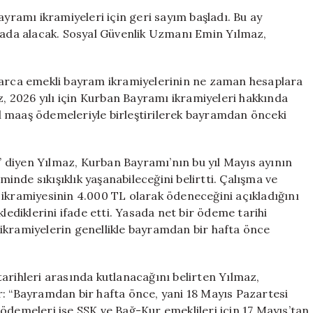
Alacak:
ayramı ikramiyeleri için geri sayım başladı. Bu ay
Bayram
arada alacak. Sosyal Güvenlik Uzmanı Emin Yılmaz,
İkramiyesi
ve
Maaşlar
nlarca emekli bayram ikramiyelerinin ne zaman hesaplara
için
 2026 yılı için Kurban Bayramı ikramiyeleri hakkında
yıl maaş ödemeleriyle birleştirilerek bayramdan önceki
r” diyen Yılmaz, Kurban Bayramı’nın bu yıl Mayıs ayının
nde sıkışıklık yaşanabileceğini belirtti. Çalışma ve
 ikramiyesinin 4.000 TL olarak ödeneceğini açıkladığını
lediklerini ifade etti. Yasada net bir ödeme tarihi
ikramiyelerin genellikle bayramdan bir hafta önce
arihleri arasında kutlanacağını belirten Yılmaz,
r: “Bayramdan bir hafta önce, yani 18 Mayıs Pazartesi
ödemeleri ise SSK ve Bağ-Kur emeklileri için 17 Mayıs’tan