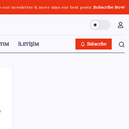
o our newsletter & never miss our best posts.
Subscribe Now!
TIM
İLETİŞİM
Subscribe
SON YAZILAR
ı
YENİ Partili Bülbül’den ‘sandık’ çıkışı: ‘Bir
tek o kaldı elimizde, size vermeyiz’