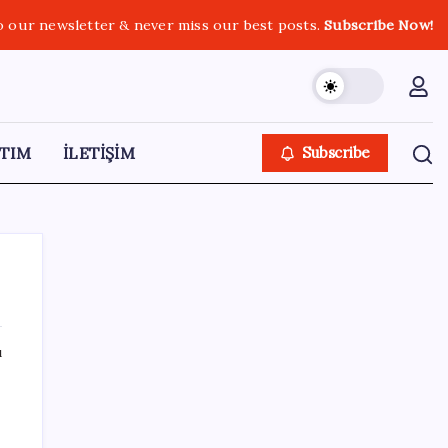
o our newsletter & never miss our best posts.
Subscribe Now!
TIM
İLETİŞİM
Subscribe
ı
SON YAZILAR
Airbnb, ürün geliştirme süreçlerinde yapay
zekayı kullanıyor