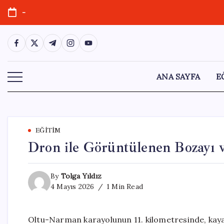
Skip
-
to
content
https://www.facebook.com/
https://twitter.com/
https://t.me/
https://www.instagram.com/
https://youtube.com/
ANA SAYFA
E
EĞITIM
Dron ile Görüntülenen Bozayı v
By
Tolga Yıldız
4 Mayıs 2026
1 Min Read
Oltu-Narman karayolunun 11. kilometresinde, kayal