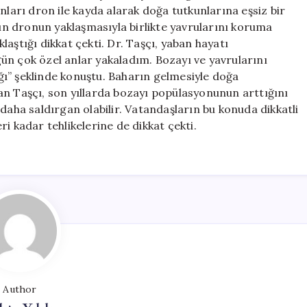
Yavruları:
nları dron ile kayda alarak doğa tutkunlarına eşsiz bir
Doğanın
n dronun yaklaşmasıyla birlikte yavrularını koruma
Gizemli
aştığı dikkat çekti. Dr. Taşçı, yaban hayatı
Anları
ün çok özel anlar yakaladım. Bozayı ve yavrularını
için
ı” şeklinde konuştu. Baharın gelmesiyle doğa
an Taşçı, son yıllarda bozayı popülasyonunun arttığını
ce daha saldırgan olabilir. Vatandaşların bu konuda dikkatli
i kadar tehlikelerine de dikkat çekti.
Author