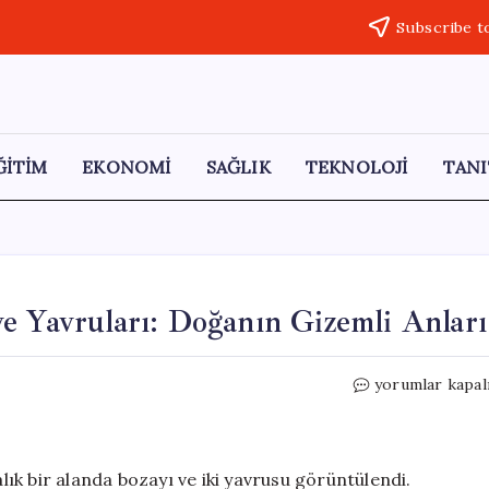
Subscribe t
ĞİTİM
EKONOMİ
SAĞLIK
TEKNOLOJİ
TANI
e Yavruları: Doğanın Gizemli Anları
Dron
yorumlar kapal
ile
Görüntülenen
Bozayı
ve
ık bir alanda bozayı ve iki yavrusu görüntülendi.