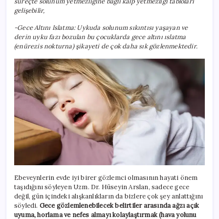
süreçte solunum yetmezliğine bağlı kalp yetmezliği tabloları
gelişebilir,
-Gece Altını Islatma: Uykuda solunum sıkıntısı yaşayan ve
derin uyku fazı bozulan bu çocuklarda gece altını ıslatma
(enürezis nokturna) şikayeti de çok daha sık gözlenmektedir.
Ebeveynlerin evde iyi birer gözlemci olmasının hayati önem
taşıdığını söyleyen Uzm. Dr. Hüseyin Arslan, sadece gece
değil, gün içindeki alışkanlıkların da bizlere çok şey anlattığını
söyledi.
Gece gözlemlenebilecek belirtiler arasında ağzı açık
uyuma, horlama ve nefes almayı kolaylaştırmak (hava yolunu