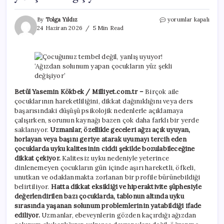
Çocuğunuz
By
Tolga Yıldız
yorumlar kapalı
tembel
24 Haziran 2026
5 Min Read
değil,
yanlış
uyuyor!
‘Ağızdan
solunum
yapan
çocukların
Betül Yasemin Kökbek / Milliyet.com.tr –
Birçok aile
yüz
çocuklarının hareketliliğini, dikkat dağınıklığını veya ders
şekli
başarısındaki düşüşü psikolojik nedenlerle açıklamaya
değişiyor’
çalışırken, sorunun kaynağı bazen çok daha farklı bir yerde
için
saklanıyor.
Uzmanlar, özellikle geceleri ağzı açık uyuyan,
horlayan veya başını geriye atarak uyumayı tercih eden
çocuklarda uyku kalitesinin ciddi şekilde bozulabileceğine
dikkat çekiyor.
Kalitesiz uyku nedeniyle yeterince
dinlenemeyen çocukların gün içinde aşırı hareketli, öfkeli,
unutkan ve odaklanmakta zorlanan bir profile bürünebildiği
belirtiliyor.
Hatta dikkat eksikliği ve hiperaktivite şüphesiyle
değerlendirilen bazı çocuklarda, tablonun altında uyku
sırasında yaşanan solunum problemlerinin yatabildiği ifade
ediliyor.
Uzmanlar, ebeveynlerin gözden kaçırdığı ağızdan