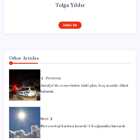
Tolga Yıldız
Follow Me
Other Articles
Previous
Antalya’da cezaevinden izinli çıktı, boş arazide ölüsü
bulundu
Next
Meteoroloji haritası kızardı! 5 il sağanakla kurtardı