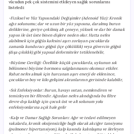
vücudun pek çok sistemini etkileyen sağlık sorunlarını
listeledi:
-Fiziksel ve Yüz Yapısındaki Değişimler (Adenoid Yüz): Kronik
ağız solunumu; dar ve uzun bir yüz yapısına, daralmış burun
deliklerine, geriye çekilmiş alt çeneye, yüksek ve dar bir damak
yapısı ile üst üste binen dişlere neden olur. Hatta nefes
alabilmek için göğüs kafesini aşırı zorlayan çocuklarda
zamanla kunduracı göğsü (içe çöküklük) veya güvercin göğsü
(dışa çıkıklık) gibi yapısal deformiteler tetiklenebilir,
-Büyüme Geriliği: Özellikle küçük çocuklarda, uykunun sık
bölünmesi büyüme hormonu salgılanmasını olumsuz etkiler.
Rahat nefes almak için harcanan aşırı enerji de eklenince,
çocukların boy ve kilo gelişimi akranlarının gerisinde kalabilir,
-Sık Enfeksiyonlar: Burun, havayı ısıtan, nemlendiren ve
temizleyen bir filtredir. Ağızdan nefes alındığında bu filtre
devre dışı kaldığı için çocuk üst ve alt solunum yolu
enfeksiyonlarına açık hale gelir
-Kalp ve Damar Sağlığı Sorunları: Ağır ve tedavi edilmeyen
vakalarda, kronik oksijensizliğe bağlı olarak akciğer tansiyonu
(pulmoner hipertansiyon), kalp kasında kalınlaşma ve ilerleyen