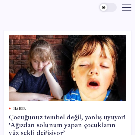
Skip
to
content
HABER
Çocuğunuz tembel değil, yanlış uyuyor!
‘Ağızdan solunum yapan çocukların
yüz şekli değişiyor’