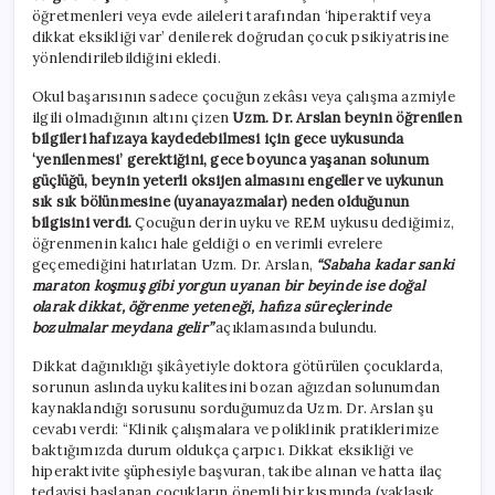
öğretmenleri veya evde aileleri tarafından ‘hiperaktif veya
dikkat eksikliği var’ denilerek doğrudan çocuk psikiyatrisine
yönlendirilebildiğini ekledi.
Okul başarısının sadece çocuğun zekâsı veya çalışma azmiyle
ilgili olmadığının altını çizen
Uzm. Dr. Arslan beynin öğrenilen
bilgileri hafızaya kaydedebilmesi için gece uykusunda
‘yenilenmesi’ gerektiğini, gece boyunca yaşanan solunum
güçlüğü, beynin yeterli oksijen almasını engeller ve uykunun
sık sık bölünmesine (uyanayazmalar) neden olduğunun
bilgisini verdi.
Çocuğun derin uyku ve REM uykusu dediğimiz,
öğrenmenin kalıcı hale geldiği o en verimli evrelere
geçemediğini hatırlatan Uzm. Dr. Arslan,
“Sabaha kadar sanki
maraton koşmuş gibi yorgun uyanan bir beyinde ise doğal
olarak dikkat, öğrenme yeteneği, hafıza süreçlerinde
bozulmalar meydana gelir”
açıklamasında bulundu.
Dikkat dağınıklığı şikâyetiyle doktora götürülen çocuklarda,
sorunun aslında uyku kalitesini bozan ağızdan solunumdan
kaynaklandığı sorusunu sorduğumuzda Uzm. Dr. Arslan şu
cevabı verdi: “Klinik çalışmalara ve poliklinik pratiklerimize
baktığımızda durum oldukça çarpıcı. Dikkat eksikliği ve
hiperaktivite şüphesiyle başvuran, takibe alınan ve hatta ilaç
tedavisi başlanan çocukların önemli bir kısmında (yaklaşık