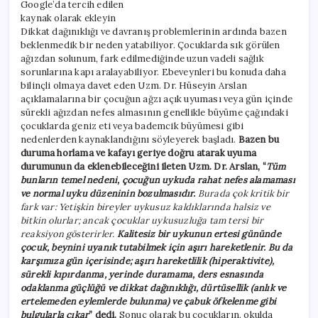
Google’da tercih edilen
kaynak olarak ekleyin
Dikkat dağınıklığı ve davranış problemlerinin ardında bazen
beklenmedik bir neden yatabiliyor. Çocuklarda sık görülen
ağızdan solunum, fark edilmediğinde uzun vadeli sağlık
sorunlarına kapı aralayabiliyor. Ebeveynleri bu konuda daha
bilinçli olmaya davet eden Uzm. Dr. Hüseyin Arslan
açıklamalarına bir çocuğun ağzı açık uyuması veya gün içinde
sürekli ağızdan nefes almasının genellikle büyüme çağındaki
çocuklarda geniz eti veya bademcik büyümesi gibi
nedenlerden kaynaklandığını söyleyerek başladı.
Bazen bu
duruma horlama ve kafayı geriye doğru atarak uyuma
durumunun da eklenebileceğini ileten Uzm. Dr. Arslan, “
Tüm
bunların temel nedeni, çocuğun uykuda rahat nefes alamaması
ve normal uyku düzeninin bozulmasıdır.
Burada çok kritik bir
fark var: Yetişkin bireyler uykusuz kaldıklarında halsiz ve
bitkin olurlar; ancak çocuklar uykusuzluğa tam tersi bir
reaksiyon gösterirler.
Kalitesiz bir uykunun ertesi gününde
çocuk, beynini uyanık tutabilmek için aşırı hareketlenir. Bu da
karşımıza gün içerisinde; aşırı hareketlilik (hiperaktivite),
sürekli kıpırdanma, yerinde duramama, ders esnasında
odaklanma güçlüğü ve dikkat dağınıklığı, dürtüsellik (anlık ve
ertelemeden eylemlerde bulunma) ve çabuk öfkelenme gibi
bulgularla çıkar
” dedi.
Sonuç olarak bu çocukların, okulda