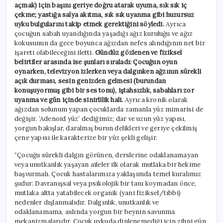
açmak) için başını geriye doğru atarak uyuma, sık sık iç
çekme; yastığa salya akıtma, sık sık uyanma gibi huzursuz
uyku bulgularını takip etmek gerektiğini söyledi.
Ayrıca
çocuğun sabah uyandığında yaşadığı ağız kuruluğu ve ağız
kokusunun da gece boyunca ağızdan nefes alındığının net bir
işareti olabileceğini iletti.
Gündüz gözlenen ve fiziksel
belirtiler arasında ise şunları sıraladı: Çocuğun oyun
oynarken, televizyon izlerken veya dalgınken ağzının sürekli
açık durması, sesin genizden gelmesi (burundan
konuşuyormuş gibi bir ses tonu), iştahsızlık, sabahları zor
uyanma ve gün içinde sinirlilik hali.
Ayrıca kronik olarak
ağızdan solunum yapan çocuklarda zamanla yüz mimarisi de
değişir. ‘Adenoid yüz’ dediğimiz; dar ve uzun yüz yapısı,
yorgun bakışlar, daralmış burun delikleri ve geriye çekilmiş
çene yapısı ile karakterize bir yüz şekli gelişir.
“Çocuğu sürekli dalgın görünen, derslerine odaklanamayan
veya unutkanlık yaşayan aileler ilk olarak mutlaka bir hekime
başvurmalı. Çocuk hastalarımıza yaklaşımda temel kuralımız
şudur: Davranışsal veya psikolojik bir tanı koymadan önce,
mutlaka altta yatabilecek organik (yani fiziksel/tıbbi)
nedenler dışlanmalıdır. Dalgınlık, unutkanlık ve
odaklanamama, aslında yorgun bir beynin savunma
mekanizmalarıdır. Çocuk uykuda dinlenemediği için zihni gün