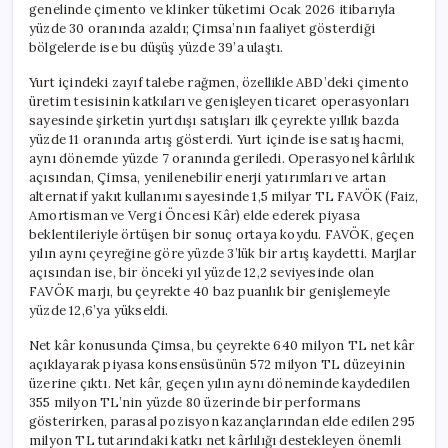
genelinde çimento ve klinker tüketimi Ocak 2026 itibarıyla
yüzde 30 oranında azaldı; Çimsa’nın faaliyet gösterdiği
bölgelerde ise bu düşüş yüzde 39’a ulaştı.
Yurt içindeki zayıf talebe rağmen, özellikle ABD’deki çimento
üretim tesisinin katkıları ve genişleyen ticaret operasyonları
sayesinde şirketin yurtdışı satışları ilk çeyrekte yıllık bazda
yüzde 11 oranında artış gösterdi. Yurt içinde ise satış hacmi,
aynı dönemde yüzde 7 oranında geriledi. Operasyonel kârlılık
açısından, Çimsa, yenilenebilir enerji yatırımları ve artan
alternatif yakıt kullanımı sayesinde 1,5 milyar TL FAVÖK (Faiz,
Amortisman ve Vergi Öncesi Kâr) elde ederek piyasa
beklentileriyle örtüşen bir sonuç ortaya koydu. FAVÖK, geçen
yılın aynı çeyreğine göre yüzde 3’lük bir artış kaydetti. Marjlar
açısından ise, bir önceki yıl yüzde 12,2 seviyesinde olan
FAVÖK marjı, bu çeyrekte 40 baz puanlık bir genişlemeyle
yüzde 12,6’ya yükseldi.
Net kâr konusunda Çimsa, bu çeyrekte 640 milyon TL net kâr
açıklayarak piyasa konsensüsünün 572 milyon TL düzeyinin
üzerine çıktı. Net kâr, geçen yılın aynı döneminde kaydedilen
355 milyon TL’nin yüzde 80 üzerinde bir performans
gösterirken, parasal pozisyon kazançlarından elde edilen 295
milyon TL tutarındaki katkı net kârlılığı destekleyen önemli