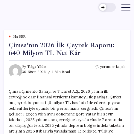
Skip
to
content
HABER
Çimsa’nın 2026 İlk Çeyrek Raporu:
640 Milyon TL Net Kâr
Çimsa’nın
By
Tolga Yıldız
yorumlar kapalı
2026
30 Nisan 2026
1 Min Read
İlk
Çeyrek
Raporu:
Çimsa Çimento Sanayi ve Ticaret A.Ş., 2026 yılının ilk
640
çeyreğine dair finansal verilerini kamuoyu ile paylaştı. Şirket,
Milyon
TL
bu çeyrek boyunca 11,6 milyar TL hasılat elde ederek piyasa
Net
beklentileriyle uyumlu bir performans sergiledi. Çimsa’nın
Kâr
gelirleri, geçen yılın aynı dönemine göre yatay bir seyir
için
izlerken, 2025 yılının son çeyreğine kıyasla yüzde 7 oranında
bir düşüş gösterdi. 2025 yılında deprem bölgesindeki tüketim
artışının 2026 itibarıyla yavaşlaması ile birlikte, Türkiye