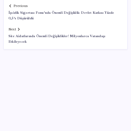
Previous
İşsizlik Sigortası Fonu’nda Önemli Değişiklik: Devlet Katkısı Yüzde
0,5’e Düşürüldü
Next
Site Aidatlarında Önemli Değişiklikler! Milyonlarca Vatandaşı
Etkileyecek
SON YAZILAR
Airbnb, ürün geliştirme süreçlerinde yapay zekayı
kullanıyor