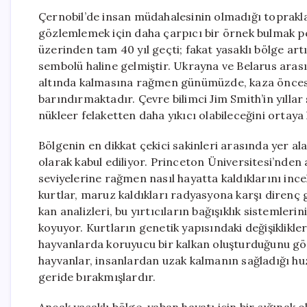
Çernobil’de insan müdahalesinin olmadığı toprakla
gözlemlemek için daha çarpıcı bir örnek bulmak p
üzerinden tam 40 yıl geçti; fakat yasaklı bölge ar
sembolü haline gelmiştir. Ukrayna ve Belarus arasın
altında kalmasına rağmen günümüzde, kaza önces
barındırmaktadır. Çevre bilimci Jim Smith’in yıllar
nükleer felaketten daha yıkıcı olabileceğini ortaya
Bölgenin en dikkat çekici sakinleri arasında yer al
olarak kabul ediliyor. Princeton Üniversitesi’nden
seviyelerine rağmen nasıl hayatta kaldıklarını incel
kurtlar, maruz kaldıkları radyasyona karşı direnç 
kan analizleri, bu yırtıcıların bağışıklık sistemler
koyuyor. Kurtların genetik yapısındaki değişiklikle
hayvanlarda koruyucu bir kalkan oluşturduğunu gös
hayvanlar, insanlardan uzak kalmanın sağladığı hu
geride bırakmışlardır.