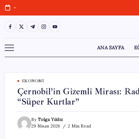
Skip
-
to
content
https://www.facebook.com/
https://twitter.com/
https://t.me/
https://www.instagram.com/
https://youtube.com/
ANA SAYFA
E
EKONOMI
Çernobil’in Gizemli Mirası: Ra
“Süper Kurtlar”
By
Tolga Yıldız
29 Nisan 2026
2 Min Read