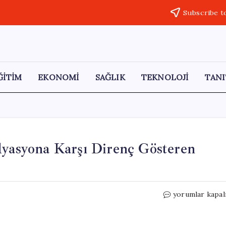
Subscribe t
ĞİTİM
EKONOMİ
SAĞLIK
TEKNOLOJİ
TANI
dyasyona Karşı Direnç Gösteren
Çernobil’in
yorumlar kapal
Gizemli
Mirası:
Radyasyona