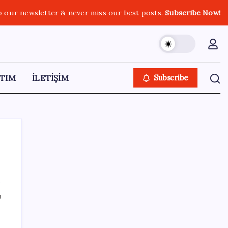
o our newsletter & never miss our best posts.
Subscribe Now!
TIM
İLETİŞİM
Subscribe
SON YAZILAR
ı
Yükseköğretimde Türkiye – Suriye iş birliği