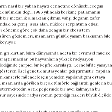
Karşı
rın nasıl bir yaban hayatı cennetine dönüşebileceğini
Direnç
ek mümkün değil. 1986 yılındaki korkunç patlamanın
Gösteren
tık bir mezarlık olmaktan çıkmış, vahşi doğanın zafer
“Süper
daki bu geniş, ıssız alan, nükleer serpintinin etkisi
Kurtlar”
i döneme göre çok daha zengin bir ekosistem
için
 süren gözlemleri, insanların günlük yaşam baskısının bile
 koyuyor.
an gri kurtlar, bilim dünyasında adeta bir evrimsel mucize
 araştırmacılar, bu hayvanların yüksek radyasyon
ediğinde çarpıcı bir keşifle karşılaştı. Çernobil’de yaşaya
gösteren özel genetik mutasyonlar geliştirmiştir. Yapılan
inin kanserle mücadele için yeniden yapılandığını ortaya
r, insanlarda görülen birçok tümörle bağlantılı genlerin bu
termektedir. Artık peşlerinde bir avcı kalmayan bu
zur sayesinde radyasyonun getirdiği riskleri büyük ölçüde