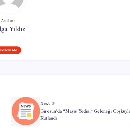
Author
lga Yıldız
Follow Me
Next
e
Giresun’da “Mayıs Yedisi” Geleneği Coşkuyl
Kutlandı