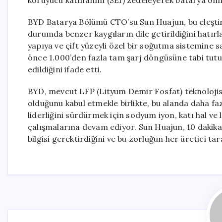
koruyucu katmanını (SEI) zedeleyerek batarya ömr
BYD Batarya Bölümü CTO’su Sun Huajun, bu eleştiril
durumda benzer kaygıların dile getirildiğini hatırla
yapıya ve çift yüzeyli özel bir soğutma sistemine sa
önce 1.000’den fazla tam şarj döngüsüne tabi tutul
edildiğini ifade etti.
BYD, mevcut LFP (Lityum Demir Fosfat) teknoloji
olduğunu kabul etmekle birlikte, bu alanda daha fa
liderliğini sürdürmek için sodyum iyon, katı hal ve
çalışmalarına devam ediyor. Sun Huajun, 10 dakika
bilgisi gerektirdiğini ve bu zorluğun her üretici t