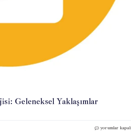
isi: Geleneksel Yaklaşımlar
BYD’nin
yorumlar kapal