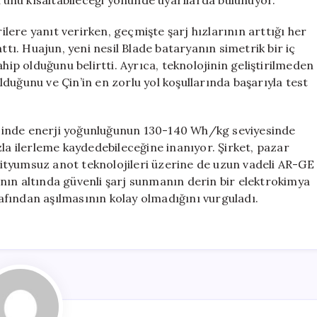
ünü kısaltabileceği yönünde uyarılarda bulunuyor.
ere yanıt verirken, geçmişte şarj hızlarının arttığı her
ttı. Huajun, yeni nesil Blade bataryanın simetrik bir iç
hip olduğunu belirtti. Ayrıca, teknolojinin geliştirilmeden
duğunu ve Çin’in en zorlu yol koşullarında başarıyla test
sinde enerji yoğunluğunun 130-140 Wh/kg seviyesinde
zla ilerleme kaydedebileceğine inanıyor. Şirket, pazar
 lityumsuz anot teknolojileri üzerine de uzun vadeli AR-GE
nın altında güvenli şarj sunmanın derin bir elektrokimya
arafından aşılmasının kolay olmadığını vurguladı.