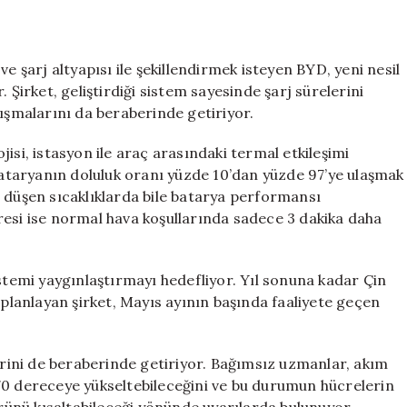
Yenilikçi
Şarj
Teknolojisi:
Geleneksel
e şarj altyapısı ile şekillendirmek isteyen BYD, yeni nesil
Yaklaşımlar
 Şirket, geliştirdiği sistem sayesinde şarj sürelerini
İnovasyonu
tışmalarını da beraberinde getiriyor.
Anlayamaz
için
isi, istasyon ile araç arasındaki termal etkileşimi
 bataryanın doluluk oranı yüzde 10’dan yüzde 97’ye ulaşmak
r düşen sıcaklıklarda bile batarya performansı
resi ise normal hava koşullarında sadece 3 dakika daha
istemi yaygınlaştırmayı hedefliyor. Yıl sonuna kadar Çin
 planlayan şirket, Mayıs ayının başında faaliyete geçen
lerini de beraberinde getiriyor. Bağımsız uzmanlar, akım
70 dereceye yükseltebileceğini ve bu durumun hücrelerin