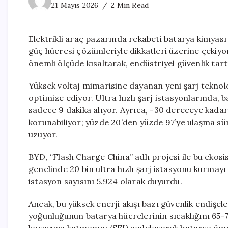
21 Mayıs 2026
2 Min Read
Elektrikli araç pazarında rekabeti batarya kimyası v
güç hücresi çözümleriyle dikkatleri üzerine çekiyor.
önemli ölçüde kısaltarak, endüstriyel güvenlik tar
Yüksek voltaj mimarisine dayanan yeni şarj teknoloj
optimize ediyor. Ultra hızlı şarj istasyonlarında,
sadece 9 dakika alıyor. Ayrıca, -30 dereceye kada
korunabiliyor; yüzde 20’den yüzde 97’ye ulaşma sü
uzuyor.
BYD, “Flash Charge China” adlı projesi ile bu ekos
genelinde 20 bin ultra hızlı şarj istasyonu kurmayı
istasyon sayısını 5.924 olarak duyurdu.
Ancak, bu yüksek enerji akışı bazı güvenlik endişe
yoğunluğunun batarya hücrelerinin sıcaklığını 65-