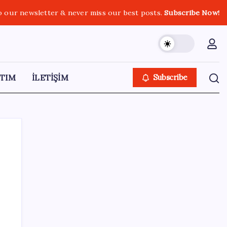
o our newsletter & never miss our best posts.
Subscribe Now!
TIM
İLETİŞİM
Subscribe
SON YAZILAR
Airbnb, ürün geliştirme süreçlerinde yapay
zekayı kullanıyor