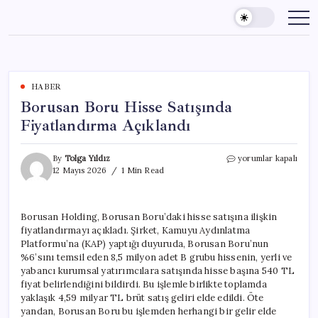
Skip
to
content
HABER
Borusan Boru Hisse Satışında
Fiyatlandırma Açıklandı
Borusan
By
Tolga Yıldız
yorumlar kapalı
Boru
12 Mayıs 2026
1 Min Read
Hisse
Satışında
Fiyatlandırma
Borusan Holding, Borusan Boru’daki hisse satışına ilişkin
Açıklandı
fiyatlandırmayı açıkladı. Şirket, Kamuyu Aydınlatma
için
Platformu’na (KAP) yaptığı duyuruda, Borusan Boru’nun
%6’sını temsil eden 8,5 milyon adet B grubu hissenin, yerli ve
yabancı kurumsal yatırımcılara satışında hisse başına 540 TL
fiyat belirlendiğini bildirdi. Bu işlemle birlikte toplamda
yaklaşık 4,59 milyar TL brüt satış geliri elde edildi. Öte
yandan, Borusan Boru bu işlemden herhangi bir gelir elde