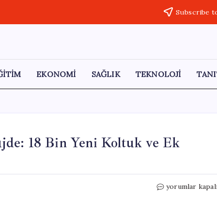
Subscribe t
ĞİTİM
EKONOMİ
SAĞLIK
TEKNOLOJİ
TANI
de: 18 Bin Yeni Koltuk ve Ek
Bayramda
yorumlar kapal
Seyahat
Edenlere
Müjde: