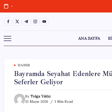
Skip
-
to
content
https://www.facebook.com/
https://twitter.com/
https://t.me/
https://www.instagram.com/
https://youtube.com/
ANA SAYFA
E
HABER
Bayramda Seyahat Edenlere Müj
Seferler Geliyor
By
Tolga Yıldız
13 Mayıs 2026
1 Min Read