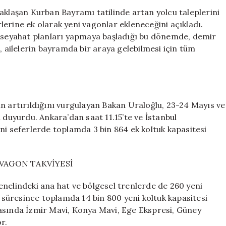
18
aklaşan Kurban Bayramı tatilinde artan yolcu taleplerini
Bin
erine ek olarak yeni vagonlar ekleneceğini açıkladı.
Yeni
n seyahat planları yapmaya başladığı bu dönemde, demir
Koltuk
, ailelerin bayramda bir araya gelebilmesi için tüm
ve
Ek
Seferler
Geliyor
için
n artırıldığını vurgulayan Bakan Uraloğlu, 23-24 Mayıs ve
 duyurdu. Ankara’dan saat 11.15’te ve İstanbul
ni seferlerde toplamda 3 bin 864 ek koltuk kapasitesi
VAGON TAKVİYESİ
enelindeki ana hat ve bölgesel trenlerde de 260 yeni
l süresince toplamda 14 bin 800 yeni koltuk kapasitesi
asında İzmir Mavi, Konya Mavi, Ege Ekspresi, Güney
r.