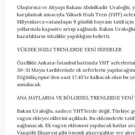
Ulaştırma ve Altyapı Bakanı Abdulkadir Uraloğlu, y
karşılamak amacıyla Yüksek Hızlı Tren (YHT) seferl
Milyonlarca vatandaşın 9 günlük bayram tatili içi
yollarında kapasite artışı sağlandı. Bakan Uraloğlu
hazırlıkların titizlikle yapıldığını belirtti.
YÜKSEK HIZLI TRENLERDE YENİ SEFERLER
Özellikle Ankara-İstanbul hattında YHT seferlerini
30-31 Mayıs tarihlerinde ek seferlerin yapılacağını
Söğütlüçeşme’den saat 17.45’te kalkacak olan bu ye
sunulacak.
ANA HATLARDA VE BÖLGESEL TRENLERDE YENİ 
Bakan Uraloğlu, sadece YHT’lerde değil, Türkiye g
vagon ekleyeceklerini açıkladı. Bu eklemelerle tati
sağlanacak. Ek vagon eklemesi yapılacak hatlar ar
Vangölü Ekspresi gibi önemli güzergahlar yer alıyo