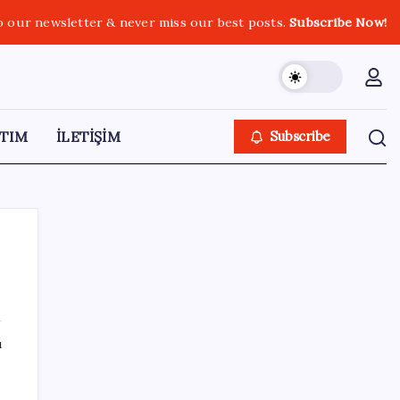
o our newsletter & never miss our best posts.
Subscribe Now!
TIM
İLETİŞİM
Subscribe
SON YAZILAR
ı
Gökhan Günaydın: ‘Seçimden kaçmasınlar.
Sokağa çıksınlar, görelim onları’