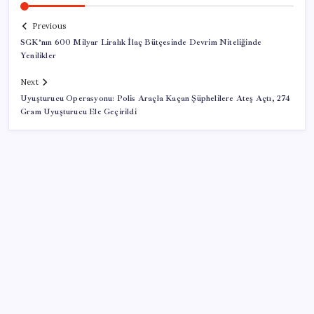
Previous
SGK’nın 600 Milyar Liralık İlaç Bütçesinde Devrim Niteliğinde
Yenilikler
Next
Uyuşturucu Operasyonu: Polis Araçla Kaçan Şüphelilere Ateş Açtı, 274
Gram Uyuşturucu Ele Geçirildi
SON YAZILAR
Yükseköğretimde Türkiye – Suriye iş birliği