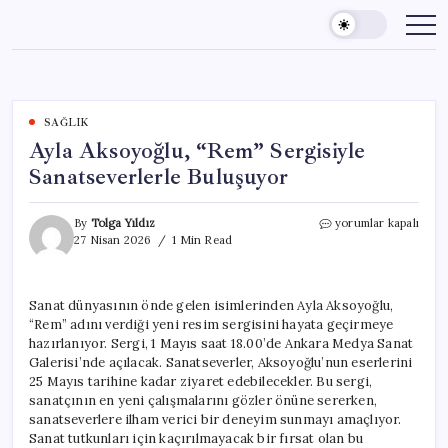
Skip
to
content
SAĞLIK
Ayla Aksoyoğlu, “Rem” Sergisiyle
Sanatseverlerle Buluşuyor
Ayla
By
Tolga Yıldız
yorumlar kapalı
Aksoyoğlu,
27 Nisan 2026
1 Min Read
“Rem”
Sergisiyle
Sanatseverlerle
Sanat dünyasının önde gelen isimlerinden Ayla Aksoyoğlu,
Buluşuyor
“Rem” adını verdiği yeni resim sergisini hayata geçirmeye
için
hazırlanıyor. Sergi, 1 Mayıs saat 18.00’de Ankara Medya Sanat
Galerisi’nde açılacak. Sanatseverler, Aksoyoğlu’nun eserlerini
25 Mayıs tarihine kadar ziyaret edebilecekler. Bu sergi,
sanatçının en yeni çalışmalarını gözler önüne sererken,
sanatseverlere ilham verici bir deneyim sunmayı amaçlıyor.
Sanat tutkunları için kaçırılmayacak bir fırsat olan bu