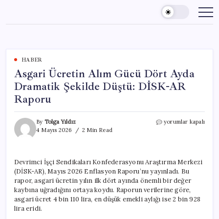
Skip
to
content
HABER
Asgari Ücretin Alım Gücü Dört Ayda
Dramatik Şekilde Düştü: DİSK-AR
Raporu
Asgari
By
Tolga Yıldız
yorumlar kapalı
Ücretin
4 Mayıs 2026
2 Min Read
Alım
Gücü
Dört
Devrimci İşçi Sendikaları Konfederasyonu Araştırma Merkezi
Ayda
(DİSK-AR), Mayıs 2026 Enflasyon Raporu’nu yayınladı. Bu
Dramatik
Şekilde
rapor, asgari ücretin yılın ilk dört ayında önemli bir değer
Düştü:
kaybına uğradığını ortaya koydu. Raporun verilerine göre,
DİSK-
asgari ücret 4 bin 110 lira, en düşük emekli aylığı ise 2 bin 928
AR
lira eridi.
Raporu