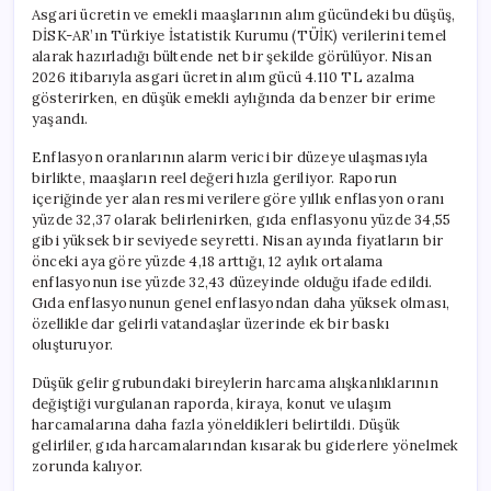
için
Asgari ücretin ve emekli maaşlarının alım gücündeki bu düşüş,
DİSK-AR’ın Türkiye İstatistik Kurumu (TÜİK) verilerini temel
alarak hazırladığı bültende net bir şekilde görülüyor. Nisan
2026 itibarıyla asgari ücretin alım gücü 4.110 TL azalma
gösterirken, en düşük emekli aylığında da benzer bir erime
yaşandı.
Enflasyon oranlarının alarm verici bir düzeye ulaşmasıyla
birlikte, maaşların reel değeri hızla geriliyor. Raporun
içeriğinde yer alan resmi verilere göre yıllık enflasyon oranı
yüzde 32,37 olarak belirlenirken, gıda enflasyonu yüzde 34,55
gibi yüksek bir seviyede seyretti. Nisan ayında fiyatların bir
önceki aya göre yüzde 4,18 arttığı, 12 aylık ortalama
enflasyonun ise yüzde 32,43 düzeyinde olduğu ifade edildi.
Gıda enflasyonunun genel enflasyondan daha yüksek olması,
özellikle dar gelirli vatandaşlar üzerinde ek bir baskı
oluşturuyor.
Düşük gelir grubundaki bireylerin harcama alışkanlıklarının
değiştiği vurgulanan raporda, kiraya, konut ve ulaşım
harcamalarına daha fazla yöneldikleri belirtildi. Düşük
gelirliler, gıda harcamalarından kısarak bu giderlere yönelmek
zorunda kalıyor.