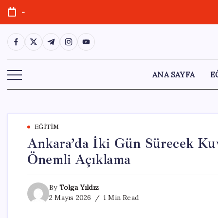
Skip
-
to
content
https://www.facebook.com/
https://twitter.com/
https://t.me/
https://www.instagram.com/
https://youtube.com/
ANA SAYFA
E
EĞITIM
Ankara’da İki Gün Sürecek Kuvve
Önemli Açıklama
By
Tolga Yıldız
2 Mayıs 2026
1 Min Read