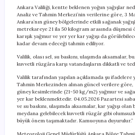
Ankara Valiliği, kentte beklenen yoğun yağışlar n
Analiz ve Tahmin Merkezi’nin verilerine göre, 3 M
Ankara’nın güney bölgelerinde etkili sağanak yağış
metrekareye 21 ila 50 kilogram arasında düşmesi ö
karışık yağmur ve yer yer kar yağışı da görülebilece
kadar devam edeceği tahmin ediliyor.
Valilik, olası sel, su baskını, ulaşımda aksamalar
kuvvetli rüzgâra karşı vatandaşların dikkatli ve ted
Valilik tarafından yapılan açıklamada şu ifadelere 
Tahmin Merkezinden alınan güncel verilere göre, 
güney kesimlerinde (21-50 kg/m2) yağmur ve sağana
yer kar beklenmektedir. 04.05.2026 Pazartesi sabah
ve su baskını, ulaşımda aksamalar, kar yağışı olan
meydana gelebilecek kuvvetli rüzgâr gibi olumsuzlu
büyük önem taşımaktadır. Kamuoyuna duyurulur.”
Meteoroloji Genel Müdürlüğü Ankara Bölge Tahmin 