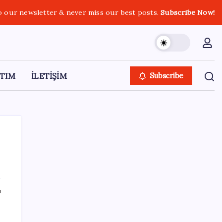
o our newsletter & never miss our best posts.
Subscribe Now!
TIM
İLETİŞİM
Subscribe
SON YAZILAR
ı
ABD’de Meta’ya çocukların ruh sağlığı
nedeniyle 567 milyon dolar ceza