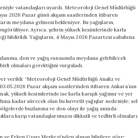
Kuvvetli
edeniyle vatandaşları uyardı. Meteoroloji Genel Müdürlüğü
Yağış
ayıs 2026 Pazar günü akşam saatlerinden itibaren
Uyarısı!
ların meydana gelmesi bekleniyor. Bu yağışların,
Valilikten
ngörülüyor. Ayrıca, şehrin yüksek kesimlerinde karla
Önemli
ği bildirildi. Yağışların, 4 Mayıs 2026 Pazartesi sabahına
Açıklama
için
, buzlanma, don ve yağış esnasında meydana gelebilecek
birli olmaları gerektiğini vurguladı.
yer verildi: “Meteoroloji Genel Müdürlüğü Analiz ve
03.05.2026 Pazar akşam saatlerinden itibaren Ankara’nın
k, yüksek kesimlerinde ise karla karışık yağmur ve yer
ına kadar sürecek olan bu kuvvetli yağışlar nedeniyle; sel
 bölgelerde buzlanma ve don olayı ile yağış anında
klara karşı vatandaşlarımızın dikkatli ve tedbirli olmaları
ve Erken Uyarı Merkezi’nden alınan bilgilere göre;