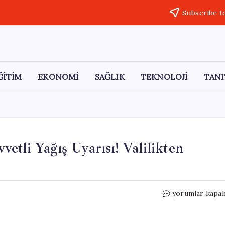
Subscribe t
ĞİTİM
EKONOMİ
SAĞLIK
TEKNOLOJİ
TANI
tli Yağış Uyarısı! Valilikten
Ankara’da
yorumlar kapal
İki
Gün
Sürecek