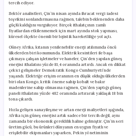
tercih ediyor.
Sektör analistleri, Çin’in nisan ayında ihracat vergi iadesi
teşvikini sonlandırmasına rağmen, talebin beklenenden daha
güçlü kaldığını vurguluyor. Birçok ithalatçının zamlı
fiyatlardan etkilenmemek için mart ayında stok yapması,
küresel ölçekte önemli bir lojistik hareketliliğe yol açtı.
Güney Afrika, kıtanın yenilenebilir enerji atılımında öncü
ülkelerden biri konumunda. Elektrik kesintileri ile başa
çıkmaya çalışan işletmeler ve haneler, Çin’den yapılan güneş
enerjisi ithalatını yüzde 81,4 oranında artırdı. Ancak en dikkat
çekici gelişmeler Demokratik Kongo Cumhuriyeti’nde
yaşandı. Elektriğe erişim oranının en düşük olduğu ülkelerden
biri olan Kongo, kritik öneme sahip kobalt ve bakır
madenlerine sahip olmasına rağmen, Çin’den yaptığı güneş
paneli ithalatını yüzde 482 oranında artırarak yaklaşık 18 bin
tona çıkardı.
Hızla gelişen sanayileşme ve artan enerji maliyetleri ışığında,
Afrika için güneş enerjisi artık sadece bir tercih değil, aynı
zamanda bir ekonomik gereklilik haline gelmiştir. Çin’in seri
üretim gücü, bu ürünleri dünyanın en uygun fiyatlı ve
erişilebilir ekipmanları yaparken, Pekin yönetiminin