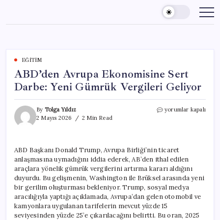
Skip
to
content
EĞITIM
ABD’den Avrupa Ekonomisine Sert
Darbe: Yeni Gümrük Vergileri Geliyor
ABD’den
By
Tolga Yıldız
yorumlar kapalı
Avrupa
2 Mayıs 2026
2 Min Read
Ekonomisine
Sert
Darbe:
ABD Başkanı Donald Trump, Avrupa Birliği’nin ticaret
Yeni
anlaşmasına uymadığını iddia ederek, AB’den ithal edilen
Gümrük
Vergileri
araçlara yönelik gümrük vergilerini artırma kararı aldığını
Geliyor
duyurdu. Bu gelişmenin, Washington ile Brüksel arasında yeni
için
bir gerilim oluşturması bekleniyor. Trump, sosyal medya
aracılığıyla yaptığı açıklamada, Avrupa’dan gelen otomobil ve
kamyonlara uygulanan tarifelerin mevcut yüzde 15
seviyesinden yüzde 25’e çıkarılacağını belirtti. Bu oran, 2025