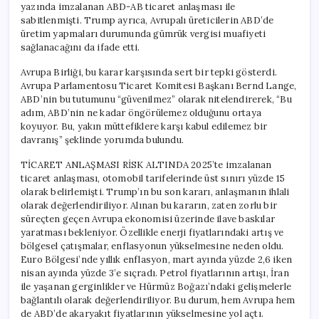
yazında imzalanan ABD-AB ticaret anlaşması ile
sabitlenmişti. Trump ayrıca, Avrupalı üreticilerin ABD’de
üretim yapmaları durumunda gümrük vergisi muafiyeti
sağlanacağını da ifade etti.
Avrupa Birliği, bu karar karşısında sert bir tepki gösterdi.
Avrupa Parlamentosu Ticaret Komitesi Başkanı Bernd Lange,
ABD’nin bu tutumunu “güvenilmez” olarak nitelendirerek, “Bu
adım, ABD’nin ne kadar öngörülemez olduğunu ortaya
koyuyor. Bu, yakın müttefiklere karşı kabul edilemez bir
davranış” şeklinde yorumda bulundu.
TİCARET ANLAŞMASI RİSK ALTINDA 2025’te imzalanan
ticaret anlaşması, otomobil tarifelerinde üst sınırı yüzde 15
olarak belirlemişti. Trump’ın bu son kararı, anlaşmanın ihlali
olarak değerlendiriliyor. Alınan bu kararın, zaten zorlu bir
süreçten geçen Avrupa ekonomisi üzerinde ilave baskılar
yaratması bekleniyor. Özellikle enerji fiyatlarındaki artış ve
bölgesel çatışmalar, enflasyonun yükselmesine neden oldu.
Euro Bölgesi’nde yıllık enflasyon, mart ayında yüzde 2,6 iken
nisan ayında yüzde 3’e sıçradı. Petrol fiyatlarının artışı, İran
ile yaşanan gerginlikler ve Hürmüz Boğazı’ndaki gelişmelerle
bağlantılı olarak değerlendiriliyor. Bu durum, hem Avrupa hem
de ABD’de akaryakıt fiyatlarının yükselmesine yol açtı.