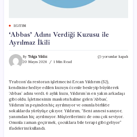
EĞITIM
‘Abbas’ Adını Verdiği Kuzusu ile
Ayrılmaz İkili
‘Abbas’
By
Tolga Yıldız
yorumlar kapalı
Adını
20 Mayıs 2026
1 Min Read
Verdiği
Kuzusu
ile
Trabzon’da restoran işletmecisi Ercan Yıldırım (52),
Ayrılmaz
kendisine hediye edilen kuzuyu özenle besleyip büyüterek
İkili
için
‘Abbas’ adını verdi. 6 aylık kuzu, Yıldırım’ın en yakın arkadaşı
gibi oldu. İşletmesinin maskotu haline gelen ‘Abbas’,
Yıldırım’ın peşinden hiç ayrılmıyor ve onunla birlikte
sokaklarda yürüyüşe çıkıyor. Yıldırım, “Beni annesi sanıyor,
yanımdan hiç ayrılmıyor. Müşterilerimiz de onu çok seviyor.
Onunla zaman geçirmek, çocuklara bile terapi gibi geliyor”
ifadelerini kullandı.