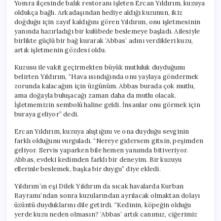
Yomra ilçesinde balık restoranı işleten Ercan Yıldırım, kuzuya
oldukça bağlı. Arkadaşından hediye aldığı kuzunun, ikiz
doğduğu için zayıf kaldığını gören Yıldırım, onu işletmesinin
yanında hazırladığı bir kulübede beslemeye başladı. Ailesiyle
birlikte güçlü bir bağ kurarak ‘Abbas’ adını verdikleri kuzu,
artık işletmenin gözdesi oldu.
Kuzusu ile vakit geçirmekten büyük mutluluk duyduğunu
belirten Yıldırım, “Hava ısındığında onu yaylaya göndermek
zorunda kalacağım için üzgünüm. Abbas burada çok mutlu,
ama doğayla buluşacağı zaman daha da mutlu olacak.
İşletmemizin sembolü haline geldi. İnsanlar onu görmek için
buraya geliyor” dedi.
Ercan Yıldırım, kuzuya alıştığını ve ona duyduğu sevginin
farklı olduğunu vurguladı. “Nereye gidersem gitsin, peşimden
geliyor. Servis yaparken bile hemen yanımda bitiveriyor.
Abbas, evdeki kedimden farklı bir deneyim. Bir kuzuyu
ellerinle beslemek, başka bir duygu” diye ekledi.
Yıldırım’ın eşi Dilek Yıldırım da sıcak havalarda Kurban
Bayramı’ndan sonra kuzularından ayrılacak olmaktan dolayı
üzüntü duyduklarını dile getirdi. “Kedinin, köpeğin olduğu
yerde kuzu neden olmasın? ‘Abbas’ artık canımız, ciğerimiz