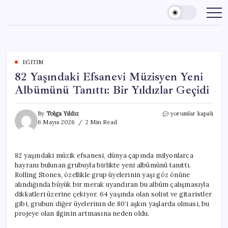
Skip
to
content
EĞITIM
82 Yaşındaki Efsanevi Müzisyen Yeni
Albümünü Tanıttı: Bir Yıldızlar Geçidi
82
By
Tolga Yıldız
yorumlar kapalı
Yaşındaki
6 Mayıs 2026
2 Min Read
Efsanevi
Müzisyen
Yeni
82 yaşındaki müzik efsanesi, dünya çapında milyonlarca
Albümünü
hayranı bulunan grubuyla birlikte yeni albümünü tanıttı.
Tanıttı:
Bir
Rolling Stones, özellikle grup üyelerinin yaşı göz önüne
Yıldızlar
alındığında büyük bir merak uyandıran bu albüm çalışmasıyla
Geçidi
dikkatleri üzerine çekiyor. 64 yaşında olan solist ve gitaristler
için
gibi, grubun diğer üyelerinin de 80’i aşkın yaşlarda olması, bu
projeye olan ilginin artmasına neden oldu.