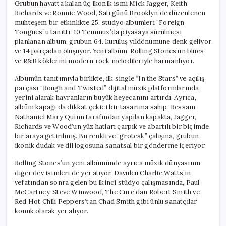
Grubun hayatta kalan üç ikonik ismi Mick Jagger, Keith
Richards ve Ronnie Wood, Salı günü Brooklyn’de düzenlenen
muhteşem bir etkinlikte 25. stüdyo albümleri “Foreign
Tongues”u tanıttı. 10 Temmuz’da piyasaya sürülmesi
planlanan albüm, grubun 64. kuruluş yıldönümüne denk geliyor
ve 14 parçadan oluşuyor. Yeni albüm, Rolling Stones’un blues
ve R&B köklerini modern rock melodileriyle harmanlıyor.
Albümün tanıtımıyla birlikte, ilk single “In the Stars” ve açılış
parçası “Rough and Twisted” dijital müzik platformlarında
yerini alarak hayranların büyük heyecanını artırdı. Ayrıca,
albüm kapağı da dikkat çekici bir tasarıma sahip. Ressam
Nathaniel Mary Quinn tarafından yapılan kapakta, Jagger,
Richards ve Wood’un yüz hatları çarpık ve abartılı bir biçimde
bir araya getirilmiş. Bu renkli ve “grotesk” çalışma, grubun
ikonik dudak ve dil logosuna sanatsal bir gönderme içeriyor.
Rolling Stones’un yeni albümünde ayrıca müzik dünyasının
diğer dev isimleri de yer alıyor. Davulcu Charlie Watts’ın
vefatından sonra gelen bu ikinci stüdyo çalışmasında, Paul
McCartney, Steve Winwood, The Cure’dan Robert Smith ve
Red Hot Chili Peppers’tan Chad Smith gibi ünlü sanatçılar
konuk olarak yer alıyor.