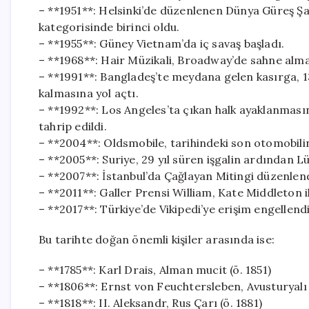
– **1951**: Helsinki’de düzenlenen Dünya Güreş Şa
kategorisinde birinci oldu.
– **1955**: Güney Vietnam’da iç savaş başladı.
– **1968**: Hair Müzikali, Broadway’de sahne alma
– **1991**: Bangladeş’te meydana gelen kasırga, 13
kalmasına yol açtı.
– **1992**: Los Angeles’ta çıkan halk ayaklanmasınd
tahrip edildi.
– **2004**: Oldsmobile, tarihindeki son otomobilini
– **2005**: Suriye, 29 yıl süren işgalin ardından 
– **2007**: İstanbul’da Çağlayan Mitingi düzenlend
– **2011**: Galler Prensi William, Kate Middleton ile
– **2017**: Türkiye’de Vikipedi’ye erişim engellendi
Bu tarihte doğan önemli kişiler arasında ise:
– **1785**: Karl Drais, Alman mucit (ö. 1851)
– **1806**: Ernst von Feuchtersleben, Avusturyalı 
– **1818**: II. Aleksandr, Rus Çarı (ö. 1881)