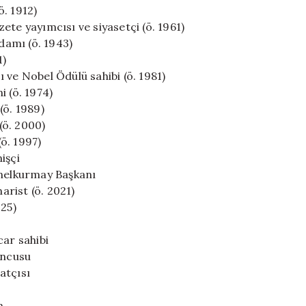
. 1912)
ete yayımcısı ve siyasetçi (ö. 1961)
adamı (ö. 1943)
1)
 ve Nobel Ödülü sahibi (ö. 1981)
i (ö. 1974)
(ö. 1989)
(ö. 2000)
ö. 1997)
işçi
enelkurmay Başkanı
arist (ö. 2021)
025)
car sahibi
uncusu
atçısı
n