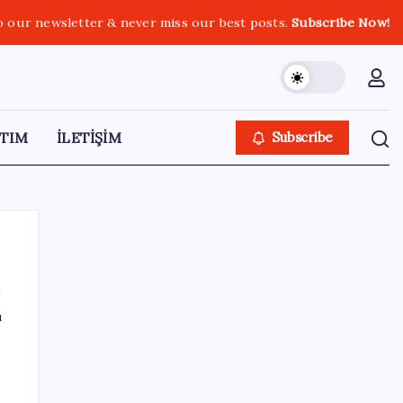
o our newsletter & never miss our best posts.
Subscribe Now!
TIM
İLETİŞİM
Subscribe
ı
SON YAZILAR
Yükseköğretimde Türkiye – Suriye iş birliği