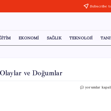
Subscribe t
ĞİTİM
EKONOMİ
SAĞLIK
TEKNOLOJİ
TANI
 Olaylar ve Doğumlar
29
yorumlar kapal
Nisan’da
Tarihte
Öne
Çıkan