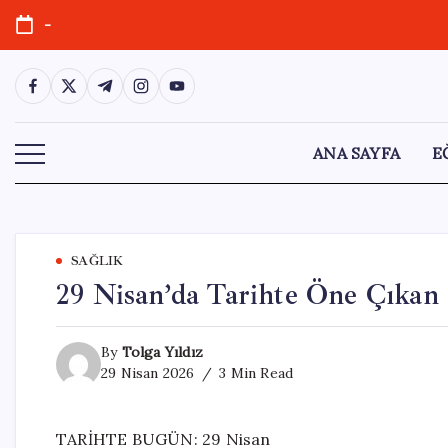
Skip
-
to
content
https://www.facebook.com/
https://twitter.com/
https://t.me/
https://www.instagram.com/
https://youtube.com/
ANA SAYFA
E
SAĞLIK
29 Nisan’da Tarihte Öne Çıkan
By
Tolga Yıldız
29 Nisan 2026
3 Min Read
TARİHTE BUGÜN: 29 Nisan