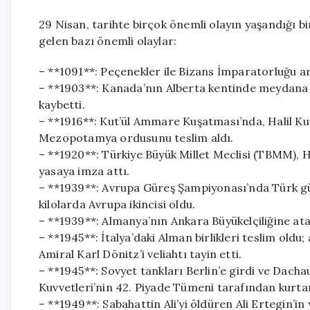
29 Nisan, tarihte birçok önemli olayın yaşandığı bi
gelen bazı önemli olaylar:
– **1091**: Peçenekler ile Bizans İmparatorluğu 
– **1903**: Kanada’nın Alberta kentinde meydana g
kaybetti.
– **1916**: Kut’ül Ammare Kuşatması’nda, Halil Ku
Mezopotamya ordusunu teslim aldı.
– **1920**: Türkiye Büyük Millet Meclisi (TBMM), 
yasaya imza attı.
– **1939**: Avrupa Güreş Şampiyonası’nda Türk gü
kilolarda Avrupa ikincisi oldu.
– **1939**: Almanya’nın Ankara Büyükelçiliğine a
– **1945**: İtalya’daki Alman birlikleri teslim oldu;
Amiral Karl Dönitz’i veliahtı tayin etti.
– **1945**: Sovyet tankları Berlin’e girdi ve Dac
Kuvvetleri’nin 42. Piyade Tümeni tarafından kurtar
– **1949**: Sabahattin Ali’yi öldüren Ali Ertegin’i