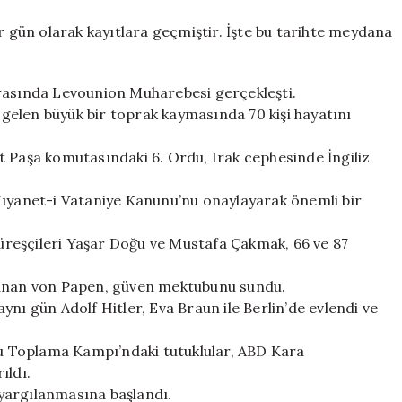
Olaylar
ve
r gün olarak kayıtlara geçmiştir. İşte bu tarihte meydana
Doğumlar
için
arasında Levounion Muharebesi gerçekleşti.
elen büyük bir toprak kaymasında 70 kişi hayatını
t Paşa komutasındaki 6. Ordu, Irak cephesinde İngiliz
Hıyanet-i Vataniye Kanunu’nu onaylayarak önemli bir
reşçileri Yaşar Doğu ve Mustafa Çakmak, 66 ve 87
tanan von Papen, güven mektubunu sundu.
 aynı gün Adolf Hitler, Eva Braun ile Berlin’de evlendi ve
hau Toplama Kampı’ndaki tutuklular, ABD Kara
ıldı.
n yargılanmasına başlandı.