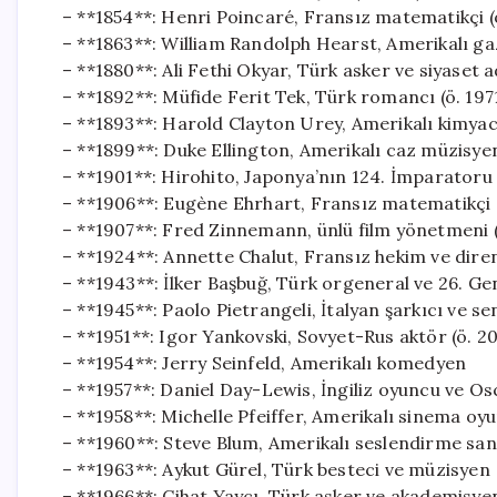
– **1854**: Henri Poincaré, Fransız matematikçi (ö
– **1863**: William Randolph Hearst, Amerikalı gaz
– **1880**: Ali Fethi Okyar, Türk asker ve siyaset 
– **1892**: Müfide Ferit Tek, Türk romancı (ö. 197
– **1893**: Harold Clayton Urey, Amerikalı kimyacı
– **1899**: Duke Ellington, Amerikalı caz müzisyen
– **1901**: Hirohito, Japonya’nın 124. İmparatoru 
– **1906**: Eugène Ehrhart, Fransız matematikçi 
– **1907**: Fred Zinnemann, ünlü film yönetmeni (
– **1924**: Annette Chalut, Fransız hekim ve diren
– **1943**: İlker Başbuğ, Türk orgeneral ve 26. G
– **1945**: Paolo Pietrangeli, İtalyan şarkıcı ve sen
– **1951**: Igor Yankovski, Sovyet-Rus aktör (ö. 2
– **1954**: Jerry Seinfeld, Amerikalı komedyen
– **1957**: Daniel Day-Lewis, İngiliz oyuncu ve Os
– **1958**: Michelle Pfeiffer, Amerikalı sinema oy
– **1960**: Steve Blum, Amerikalı seslendirme san
– **1963**: Aykut Gürel, Türk besteci ve müzisyen
– **1966**: Cihat Yaycı, Türk asker ve akademisye