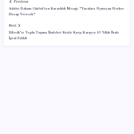
Previous
Adalet Bakanı Gürlek’ten Kararlılık Mesajı: “Yasalara Uymayan Herkes
Hesap Verecek”
Next
Bilecik’te Toplu Taşıma İhaleleri Krizle Karşı Karşıya: 10 Yıllık İhale
İptal Edildi
SON YAZILAR
Airbnb, ürün geliştirme süreçlerinde yapay zekayı
kullanıyor
ABD, İran-Umman anlaşması sonrası ablukayı