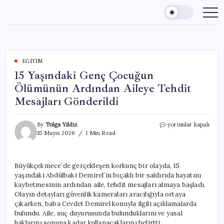
Skip
to
content
EĞITIM
15 Yaşındaki Genç Çocuğun
Ölümünün Ardından Aileye Tehdit
Mesajları Gönderildi
15
By
Tolga Yıldız
yorumlar kapalı
Yaşındaki
15 Mayıs 2026
1 Min Read
Genç
Çocuğun
Ölümünün
Büyükçekmece’de gerçekleşen korkunç bir olayda, 15
Ardından
yaşındaki Abdülbaki Demirel’in bıçaklı bir saldırıda hayatını
Aileye
Tehdit
kaybetmesinin ardından aile, tehdit mesajları almaya başladı.
Mesajları
Olayın detayları güvenlik kameraları aracılığıyla ortaya
Gönderildi
çıkarken, baba Cevdet Demirel konuyla ilgili açıklamalarda
için
bulundu. Aile, suç duyurusunda bulunduklarını ve yasal
haklarını sonuna kadar kullanacaklarını belirtti.