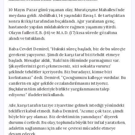
10 Mayıs Pazar günü yaşanan olay, Muratçeşme Mahallesi’nde
meydana geldi. Abdülbaki, 14 yaşındaki Savaş I. ile tartıştıktan
sonra iki kişi tarafından bıçaklandı. Ağır yaralanan genç,
hastanede yapılan müdahalelere rağmen yaşamını yitirdi.
Olayın failleri E.B. (16) ve M.A.D. (17) kısa sürede gözaltına
alındı ve tutuklandı.
Baba Cevdet Demirel, “Hukuki süreç başladı, biz de bu süreçte
gerekeni yapıyoruz. Şimdi de karşı taraf bizi tehdit etmeye
başladı. Mesajlar aldık, ‘Baki’nin ölümünde parmağımız var.
Şikayetlerinizi geri çekmezseniz, sizi sokakta vururuz’
şeklinde tehditler içeriyordu. Biz buradayız, kimse bizi
korkutamaz” dedi. Demirel, “Çocuğumuzu kalleşçe vurdular. Bu
canilerin en ağır şekilde cezalandırılmasını istiyoruz.
Suçluların tüm aileleriyle birlikte yargılanmasını talep
ediyoruz” ifadelerini kullandı.
Aile, karşı tarafın taziye ziyaretine gelmek istediği yönündeki
teklifleri kabul etmedi. Baba Demirel, “Acımız çok taze, şimdi
böyle bir şey olamaz. Biz devletimizin yanındayız” diyerek
durumu özetledi. Bu olay, toplumda büyük bir infial yaratırken,
adaletin sağlanması için aile ve çevresi mücadele etmeye
devam edecek.